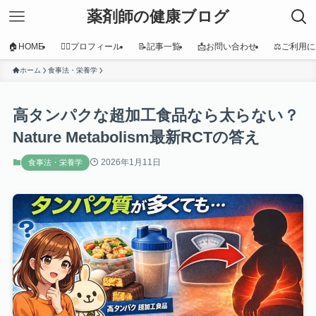
薬剤師の健康ブログ
🏠HOME
👩‍⚕️プロフィール
📝記事一覧
📩お問い合わせ
⚖️ご利用
ホーム
食事法・栄養学
高タンパクな超加工食品なら太らない？
Nature Metabolism最新RCTの答え
2026年1月11日
食事法・栄養学