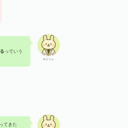
れる
っていう
みどりん
ってきた