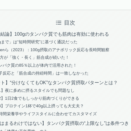
目次
の結論】100gのタンパク質でも筋肉は有効に使われる
30gまで」は“短時間研究”に基づく通説だった
mmelenら（2023）：100g摂取のアナボリック反応を長時間観察
取の方が「強く・長く」筋合成が続いた！
ンパク質の85％以上が体内で活用された！
分子反応と「筋合成の持続時間」は一致しなかった
ント】“分けなくてもOK”なタンパク質摂取パターンとは？
1】夜に多めに摂るスタイルでも問題なし
2】1日2食でもしっかり筋肉づくりができる
3】プロテイン1杯で40g以上摂っても大丈夫？
時間栄養学やライフスタイルに合わせてカスタマイズ
はまるわけではない】タンパク質摂取の“上限なし”は条件つき