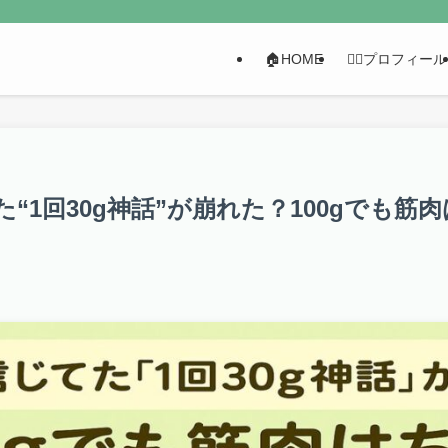
🏠HOME
👩‍⚕️プロフィール
“1回30g神話”が崩れた？100gでも