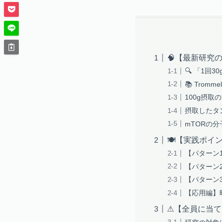
🧠【最新研究
🔍 「1回
📚 Tro
100g摂
摂取したタ
mTORの
🍽【実践ポイ
【パターン
【パターン
【パターン
【応用編】
⚠【全員に当て