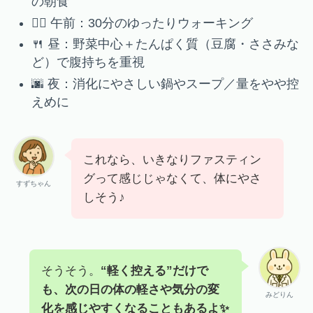
の朝食
🧘‍♀️ 午前：30分のゆったりウォーキング
🍴 昼：野菜中心＋たんぱく質（豆腐・ささみな
ど）で腹持ちを重視
🌆 夜：消化にやさしい鍋やスープ／量をやや控
えめに
これなら、いきなりファスティン
グって感じじゃなくて、体にやさ
すずちゃん
しそう♪
そうそう。
“軽く控える”だけで
も、次の日の体の軽さや気分の変
みどりん
化を感じやすくなることもあるよ✨