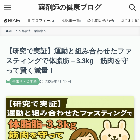
薬剤師の健康ブログ
🏠HOME
👩‍⚕️プロフィール
📝記事一覧
📩お問い合わせ
⚖️ご利用
ホーム
食事法・栄養学
【研究で実証】運動と組み合わせたファ
スティングで体脂肪－3.3kg｜筋肉を守
って賢く減量！
2025年7月12日
食事法・栄養学