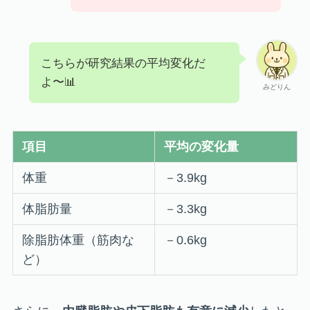
こちらが研究結果の平均変化だ
よ〜📊
みどりん
項目
平均の変化量
体重
－3.9kg
体脂肪量
－3.3kg
除脂肪体重（筋肉な
－0.6kg
ど）