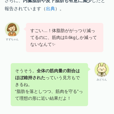
さらに、
内臓脂肪や皮下脂肪も有意に減少
したと
報告されています（
出典
）。
すごい…！体脂肪ががっつり減っ
てるのに、筋肉は0.6kgしか減って
すずちゃん
ないなんて✨
そうそう。
全体の筋肉量の割合は
ほぼ維持された
っていう見方もで
みどりん
きるね。
“脂肪を落としつつ、筋肉を守る”っ
て理想の形に近い結果だよ！