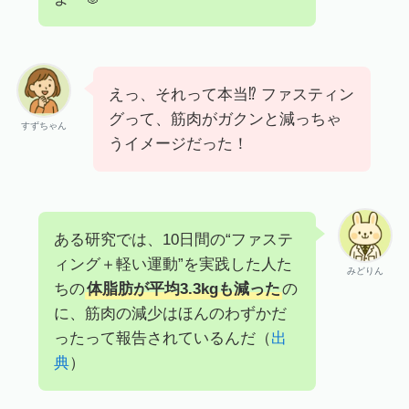
えっ、それって本当⁉ ファスティン
グって、筋肉がガクンと減っちゃ
すずちゃん
うイメージだった！
ある研究では、10日間の“ファステ
ィング＋軽い運動”を実践した人た
みどりん
ちの
体脂肪が平均3.3kgも減った
の
に、筋肉の減少はほんのわずかだ
ったって報告されているんだ（
出
典
）