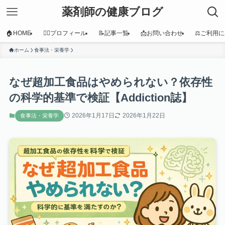
薬剤師の健康ブログ
🏠HOME
👩‍⚕️プロフィール
📝記事一覧
📩お問い合わせ
⚖️ご利用
ホーム
食事法・栄養学
なぜ超加工食品はやめられない？依存性
の科学的基準で検証【Addiction誌】
2026年1月17日
2026年1月22日
食事法・栄養学