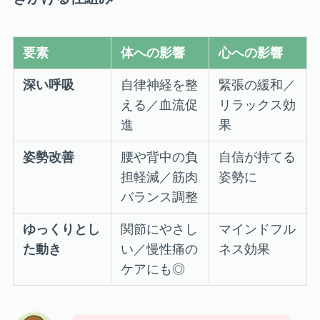
要素
体への影響
心への影響
深い呼吸
自律神経を整
緊張の緩和／
える／血流促
リラックス効
進
果
姿勢改善
腰や背中の負
自信が持てる
担軽減／筋肉
姿勢に
バランス調整
ゆっくりとし
関節にやさし
マインドフル
た動き
い／慢性痛の
ネス効果
ケアにも◎