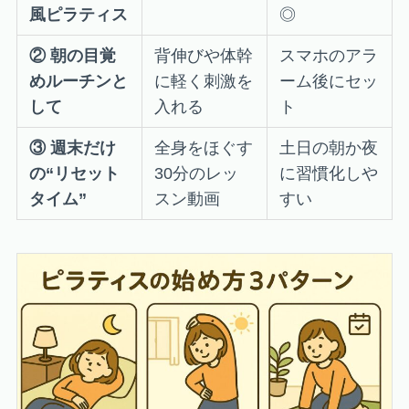
風ピラティス
◎
② 朝の目覚
背伸びや体幹
スマホのアラ
めルーチンと
に軽く刺激を
ーム後にセッ
して
入れる
ト
③ 週末だけ
全身をほぐす
土日の朝か夜
の“リセット
30分のレッ
に習慣化しや
タイム”
スン動画
すい