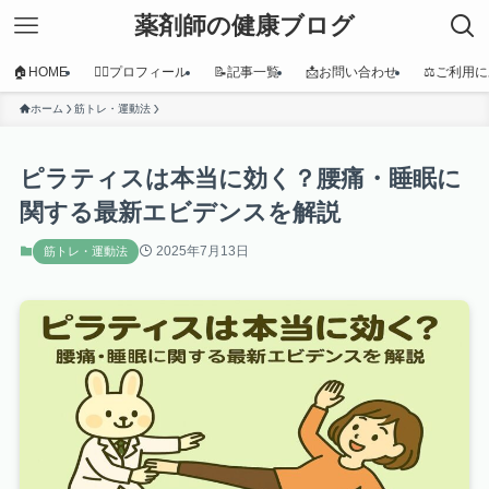
薬剤師の健康ブログ
🏠HOME
👩‍⚕️プロフィール
📝記事一覧
📩お問い合わせ
⚖️ご利用
ホーム
筋トレ・運動法
ピラティスは本当に効く？腰痛・睡眠に
関する最新エビデンスを解説
2025年7月13日
筋トレ・運動法