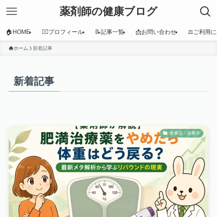
薬剤師の健康ブログ
🏠HOME
👩‍⚕️プロフィール
📝記事一覧
📩お問い合わせ
⚖️ご利用
ホーム
新着記事
新着記事
食事法・栄養学