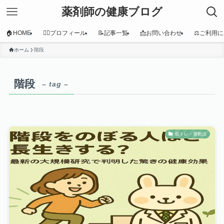
薬剤師の健康ブログ
🏠HOME
👩‍⚕️プロフィール
📝記事一覧
📩お問い合わせ
⚖️ご利用
ホーム
階段
階段
– tag –
筋トレ・運動法