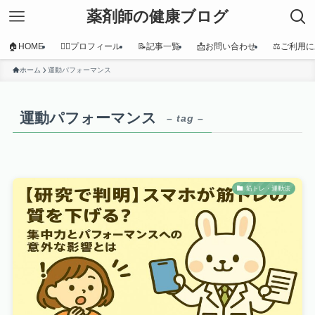
薬剤師の健康ブログ
🏠HOME
👩‍⚕️プロフィール
📝記事一覧
📩お問い合わせ
⚖️ご利用
ホーム
運動パフォーマンス
運動パフォーマンス
– tag –
筋トレ・運動法