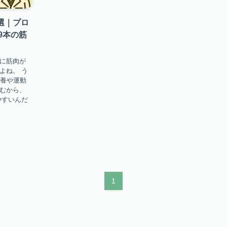
選｜プロ
9本の筋
いに筋肉が
よね。 う
栄養や運動
進むから、
やすいんだ
1