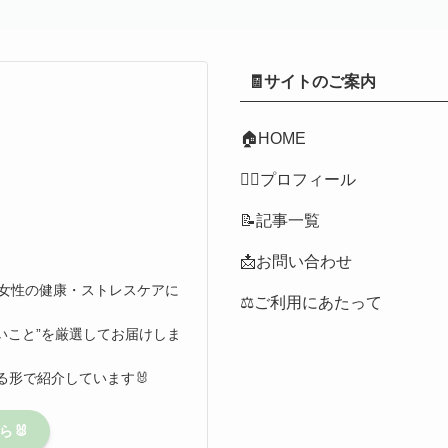
🧾サイトのご案内
🏠
HOME
👩‍⚕️プロフィール
📝記事一覧
📩お問い合わせ
代女性の健康・ストレスケアに
⚖️ご利用にあたって
いこと”を厳選してお届けしま
形で紹介しています🐰
ら🐰