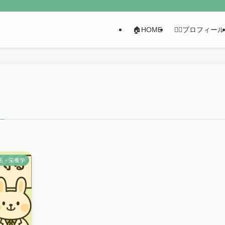
🏠HOME
👩‍⚕️プロフィール
法・栄養学