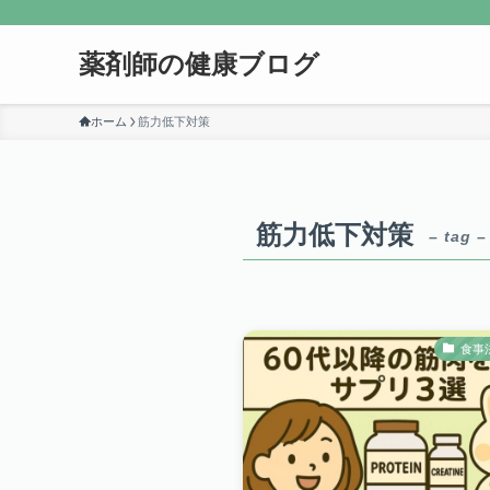
薬剤師の健康ブログ
ホーム
筋力低下対策
筋力低下対策
– tag –
食事