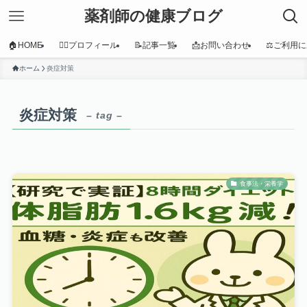
薬剤師の健康ブログ
🏠HOME
👩‍⚕️プロフィール
📝記事一覧
📩お問い合わせ
⚖️ご利用
ホーム
炎症対策
炎症対策
– tag –
食事法・栄養学