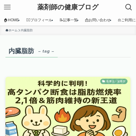
薬剤師の健康ブログ
🏠HOME
👩‍⚕️プロフィール
📝記事一覧
📩お問い合わせ
⚖️ご利用
ホーム
内臓脂肪
内臓脂肪
– tag –
食事法・栄養学