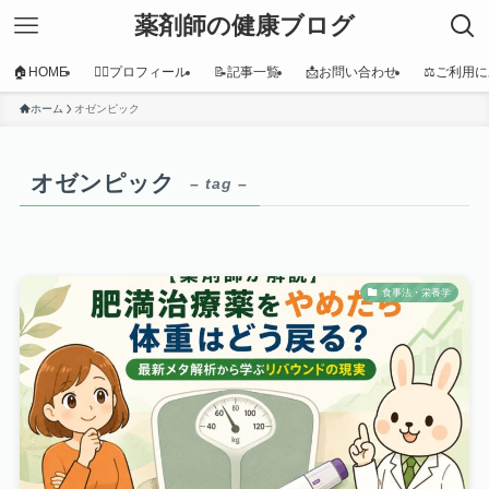
薬剤師の健康ブログ
🏠HOME
👩‍⚕️プロフィール
📝記事一覧
📩お問い合わせ
⚖️ご利用
ホーム
オゼンピック
オゼンピック
– tag –
食事法・栄養学