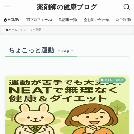
薬剤師の健康ブログ
🏠HOME
👩‍⚕️プロフィール
📝記事一覧
📩お問い合わせ
⚖️ご利用
ホーム
ちょこっと運動
ちょこっと運動
– tag –
筋トレ・運動法