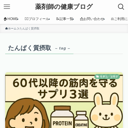
薬剤師の健康ブログ
🏠HOME
👩‍⚕️プロフィール
📝記事一覧
📩お問い合わせ
⚖️ご利用
ホーム
たんぱく質摂取
たんぱく質摂取
– tag –
食事法・栄養学